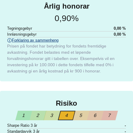
Procentandel:
0,90%
Årlig honorar
0,90%
Tegningsgebyr
0,00 %
Innløsnings­gebyr
0,00 %
Forklaring av sammenheng
Prisen på fondet har betydning for fondets fremtidige
avkastning. Fondet belastes med et løpende
forvaltningshonorar gitt i tabellen over. Eksempelvis vil en
investering på kr 100.000 i dette fondets tilfelle med 0% i
avkastning gi en årlig kostnad på kr 900 i honorar.
Risiko
1
2
3
4
5
6
7
Sharpe Ratio 3 år
-
Standardavvik 3 år
-