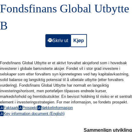
Fondsfinans Global Utbytte
B
Skriv ut
Kjøp
Fondsfinans Global Utbytte er et aktivt forvaltet aksjefond som i hovedsak
investerer i globale børsnoterte aksjer. Fondet vil i stor grad investere i
selskaper som etter forvalters syn kjennetegnes ved høy kapitalavkastning,
solid balanse og langsiktig potensial til å utbetale utbytte (etter forvalters
vurdering). Fondsfinans Global Utbytte har normalt en langsiktig
investeringshorisont, men porteføljen tilpasses endrede kurser,
markedsforhold og fremtidsutsikter. En bevisst holdning til risiko er et sentralt
element i investeringsstrategien. For mer informasjon, se fondets prospekt.
Faktaark
Prospekt
Nøkkelinformasjon
Åpne i nytt vindu
Åpne i nytt vindu
Åpne i nytt vindu
Key information document (English)
Åpne i nytt vindu
Sammenlign utvikling