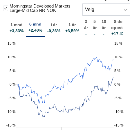
Morningstar Developed Markets
Velg
Large-Mid Cap NR NOK
3
5
10
Siden
6 mnd
1 mnd
i år
1 år
år
år
år
oppstart
+
2,40%
+
3,33%
-0,36%
+
3,59%
-
-
-
+
17,47%
15 %
15 %
10 %
10 %
5 %
5 %
0 %
0 %
-5 %
-5 %
-10 %
-10 %
-15 %
-15 %