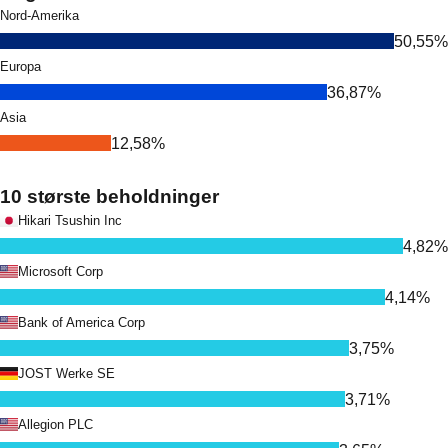
Nord-Amerika
50,55%
Europa
36,87%
Asia
12,58%
10 største beholdninger
Hikari Tsushin Inc
4,82%
Microsoft Corp
4,14%
Bank of America Corp
3,75%
JOST Werke SE
3,71%
Allegion PLC