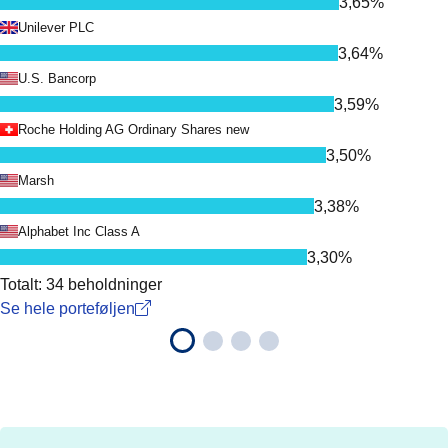
3,65%
Unilever PLC
3,64%
U.S. Bancorp
3,59%
Roche Holding AG Ordinary Shares new
3,50%
Marsh
3,38%
Alphabet Inc Class A
3,30%
Totalt: 34 beholdninger
Se hele porteføljen